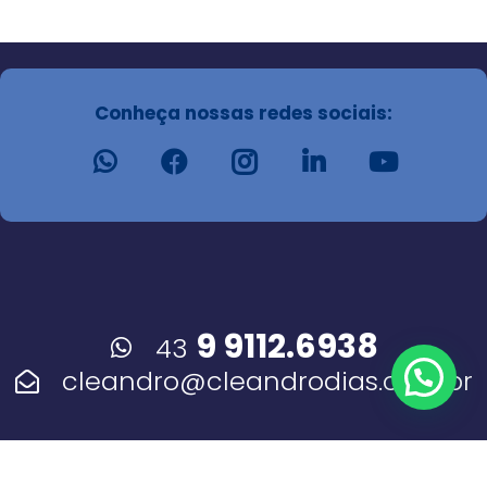
Conheça nossas redes sociais:
9 9112.6938
43
cleandro@cleandrodias.com.br