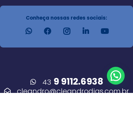
Conheça nossas redes sociais:
9 9112.6938
43
cleandro@cleandrodias.com.br