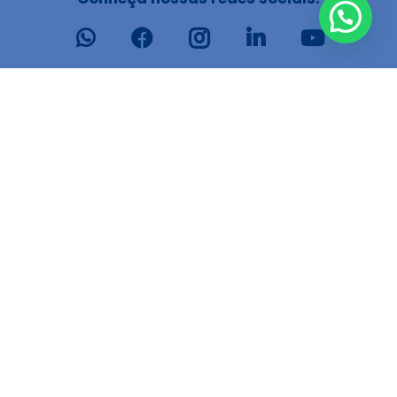
Podemos ajudar?
9 9112.6938
43
cleandro@cleandrodias.com.br