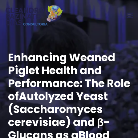
Enhancing Weaned
Piglet Health and
Performance: The Role
ofAutolyzed Yeast
(Saccharomyces
cerevisiae) and β-
Glucans as aBlood