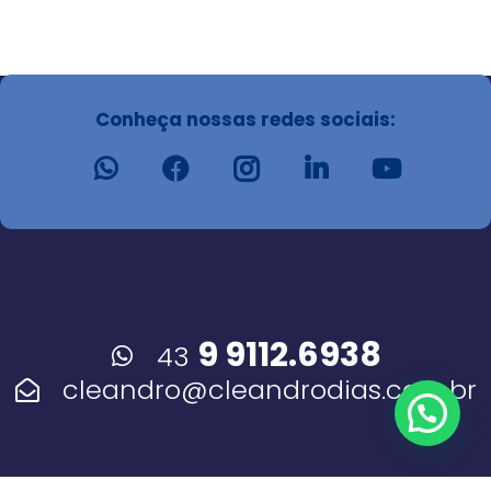
Conheça nossas redes sociais:
9 9112.6938
43
cleandro@cleandrodias.com.br