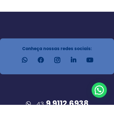
Conheça nossas redes sociais:
9 9112.6938
43
cleandro@cleandrodias.com.br