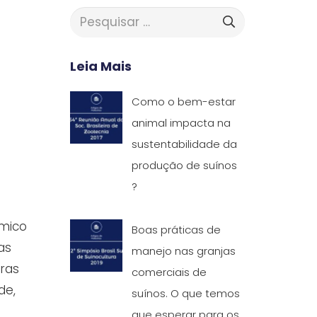
Pesquisar
por:
Leia Mais
Como o bem-estar
animal impacta na
sustentabilidade da
produção de suínos
?
ômico
Boas práticas de
as
manejo nas granjas
ras
comerciais de
de,
suínos. O que temos
que esperar para os