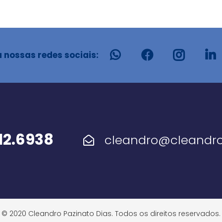
 nossas redes sociais:
112.6938
cleandro@cleandro
© 2020 Cleandro Pazinato Dias. Todos os direitos reservados.