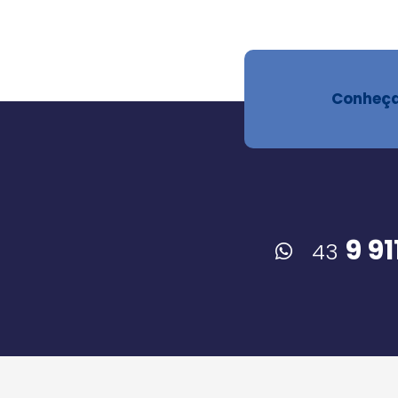
Conheça
9 9
43