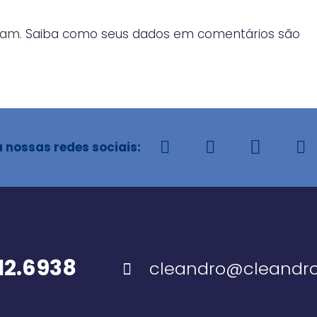
spam.
Saiba como seus dados em comentários são
 nossas redes sociais:
112.6938
cleandro@cleandro