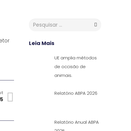
Pesquisar
por:
etor
Leia Mais
UE amplia métodos
de occisão de
animais.
st
Relatório ABPA 2026
25
Relatório Anual ABPA
2025