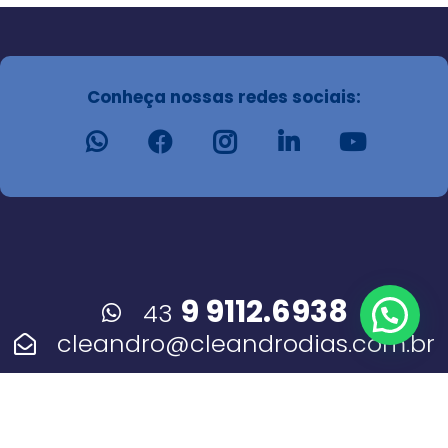
Conheça nossas redes sociais:
9 9112.6938
43
cleandro@cleandrodias.com.br