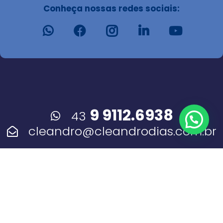
Conheça nossas redes sociais:
9 9112.6938
43
cleandro@cleandrodias.com.br