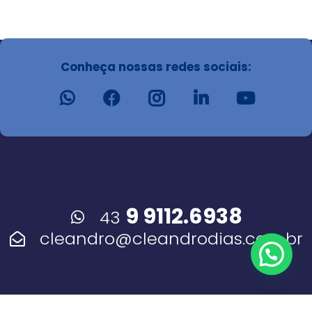
Conheça nossas redes sociais:
9 9112.6938
43
cleandro@cleandrodias.com.br