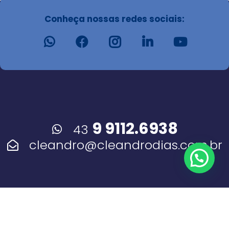
Conheça nossas redes sociais:
9 9112.6938
43
cleandro@cleandrodias.com.br