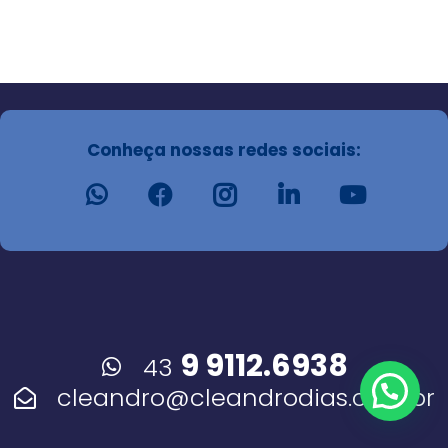
Conheça nossas redes sociais:
9 9112.6938
43
cleandro@cleandrodias.com.br